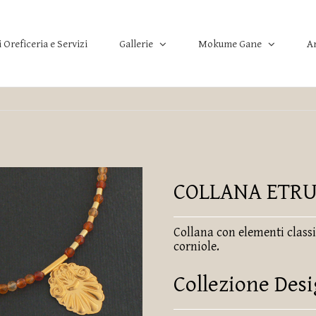
i Oreficeria e Servizi
A
Gallerie
Mokume Gane
COLLANA ETR
Collana con elementi classi
corniole.
Collezione Des