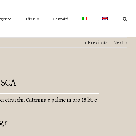
rgento
Titanio
Contatti
Previous
Next
USCA
ci etruschi. Catenina e palme in oro 18 kt. e
ign