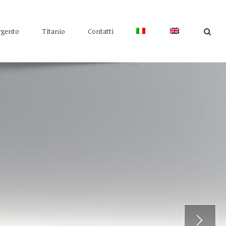
rgento
Titanio
Contatti