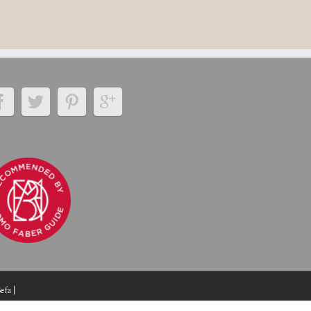
Sefa
|