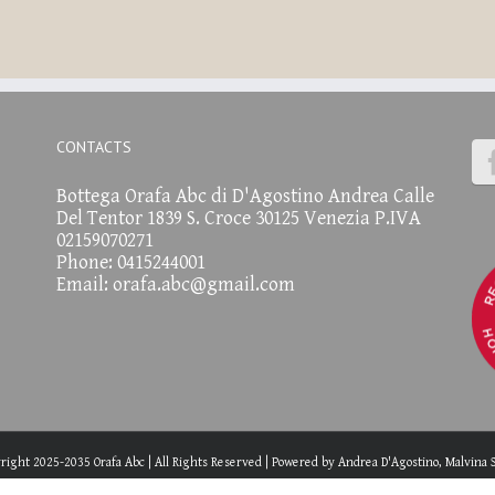
CONTACTS
Bottega Orafa Abc di D'Agostino Andrea Calle
Del Tentor 1839 S. Croce 30125 Venezia P.IVA
02159070271
Phone: 0415244001
Email:
orafa.abc@gmail.com
right 2025-2035 Orafa Abc | All Rights Reserved | Powered by
Andrea D'Agostino, Malvina 